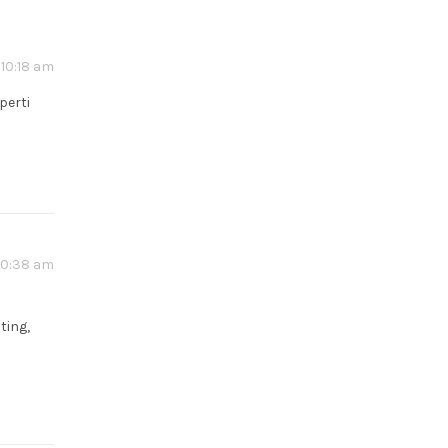
 10:18 am
perti
 10:38 am
ting,