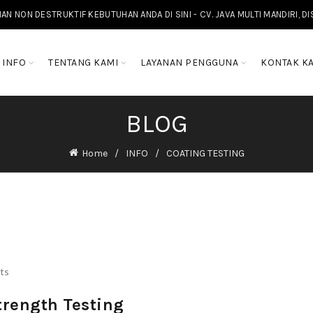
NON DESTRUKTIF KEBUTUHAN ANDA DI SINI - CV. JAVA MULTI MANDIRI, D
INFO
TENTANG KAMI
LAYANAN PENGGUNA
KONTAK K
BLOG
Home
INFO
COATING TESTING
ts
trength Testing