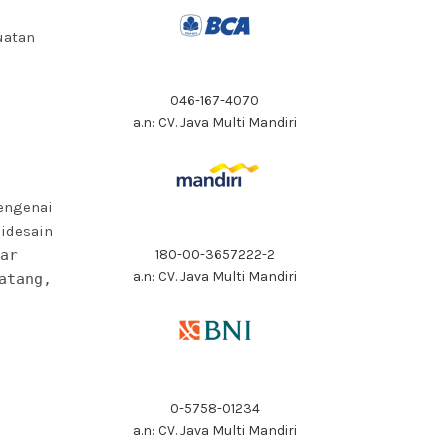
uatan
046-167-4070
a.n: CV. Java Multi Mandiri
engenai
idesain
ar
180-00-3657222-2
a.n: CV. Java Multi Mandiri
atang,
0-5758-01234
a.n: CV. Java Multi Mandiri