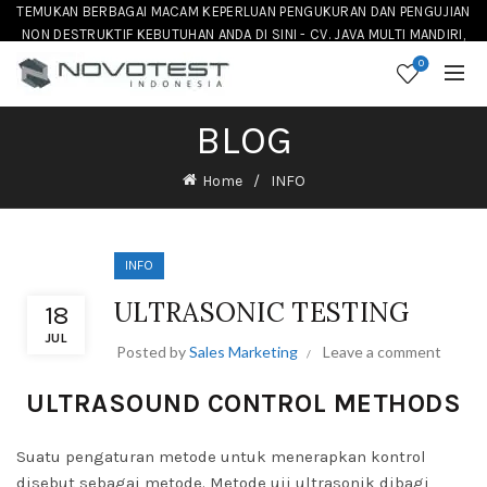
TEMUKAN BERBAGAI MACAM KEPERLUAN PENGUKURAN DAN PENGUJIAN
NON DESTRUKTIF KEBUTUHAN ANDA DI SINI - CV. JAVA MULTI MANDIRI,
DISTRIBUTOR NOVOTEST INSTRUMENT DI INDONESIA
0
BLOG
Home
INFO
INFO
ULTRASONIC TESTING
18
JUL
Posted by
Sales Marketing
Leave a comment
ULTRASOUND CONTROL METHODS
Suatu pengaturan metode untuk menerapkan kontrol
disebut sebagai metode. Metode uji ultrasonik dibagi