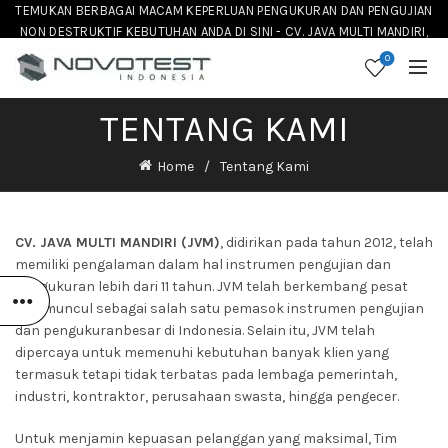
TEMUKAN BERBAGAI MACAM KEPERLUAN PENGUKURAN DAN PENGUJIAN
NON DESTRUKTIF KEBUTUHAN ANDA DI SINI - CV. JAVA MULTI MANDIRI,
DISTRIBUTOR NOVOTEST INSTRUMENT DI INDONESIA
0
TENTANG KAMI
Home
Tentang Kami
CV. JAVA MULTI MANDIRI (JVM)
, didirikan pada tahun 2012, telah
memiliki pengalaman dalam hal instrumen pengujian dan
pengukuran lebih dari 11 tahun. JVM telah berkembang pesat
dan muncul sebagai salah satu pemasok instrumen pengujian
dan pengukuranbesar di Indonesia. Selain itu, JVM telah
dipercaya untuk memenuhi kebutuhan banyak klien yang
termasuk tetapi tidak terbatas pada lembaga pemerintah,
industri, kontraktor, perusahaan swasta, hingga pengecer.
Untuk menjamin kepuasan pelanggan yang maksimal, Tim