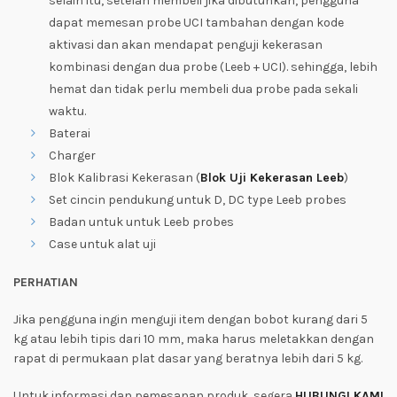
selain itu, setelah membeli jika dibutuhkan, pengguna
dapat memesan probe UCI tambahan dengan kode
aktivasi dan akan mendapat penguji kekerasan
kombinasi dengan dua probe (Leeb + UCI). sehingga, lebih
hemat dan tidak perlu membeli dua probe pada sekali
waktu.
Baterai
Charger
Blok Kalibrasi Kekerasan (
Blok Uji Kekerasan Leeb
)
Set cincin pendukung untuk D, DC type Leeb probes
Badan untuk untuk Leeb probes
Case untuk alat uji
PERHATIAN
Jika pengguna ingin menguji item dengan bobot kurang dari 5
kg atau lebih tipis dari 10 mm, maka harus meletakkan dengan
rapat di permukaan plat dasar yang beratnya lebih dari 5 kg.
Untuk informasi dan pemesanan produk, segera
HUBUNGI KAMI