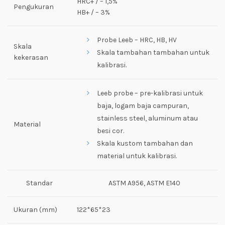
HRC+ / – 1,5%
Pengukuran
HB+ / – 3%
Probe Leeb – HRC, HB, HV
Skala
Skala tambahan tambahan untuk
kekerasan
kalibrasi.
Leeb probe – pre-kalibrasi untuk
baja, logam baja campuran,
stainless steel, aluminum atau
Material
besi cor.
Skala kustom tambahan dan
material untuk kalibrasi.
Standar
ASTM A956, ASTM E140
Ukuran (mm)
122*65*23