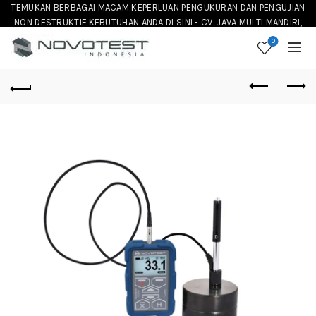
TEMUKAN BERBAGAI MACAM KEPERLUAN PENGUKURAN DAN PENGUJIAN
NON DESTRUKTIF KEBUTUHAN ANDA DI SINI - CV. JAVA MULTI MANDIRI,
DISTRIBUTOR NOVOTEST INSTRUMENT DI INDONESIA
0