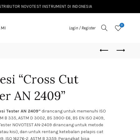
ISTRIBUTOR NOVOTEST INSTRUMENT DI INDONESIA
0
AMI
Login / Register
hesi “Cross Cut
er AN 2409”
esi Tester AN 2409”
dirancang untuk memenuhi ISO
STM B 335, ASTM D 3002, BS 3900-E6, BS EN ISO 2409,
 Tester NOVOTEST AN-2409 dirancang untuk metode
atau kisi), dan untuk rentang ketebalan pelapis cat
9, ISO 16276-2, ASTM B 3359. Perangkat bisa