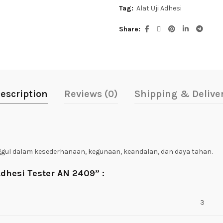
Tag:
Alat Uji Adhesi
Share
escription
Reviews (0)
Shipping & Delive
ggul dalam k
esederhanaan, kegunaan, keandalan, dan daya tahan.
Adhesi Tester AN 2409” :
3