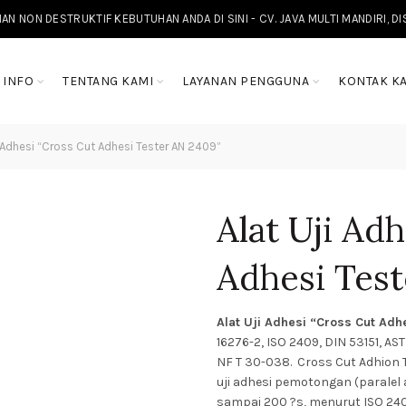
NON DESTRUKTIF KEBUTUHAN ANDA DI SINI - CV. JAVA MULTI MANDIRI, D
INFO
TENTANG KAMI
LAYANAN PENGGUNA
KONTAK K
i Adhesi “Cross Cut Adhesi Tester AN 2409”
Alat Uji Ad
Adhesi Test
Alat Uji Adhesi “Cross Cut Adh
16276-2, ISO 2409, DIN 53151, A
NF T 30-038.
Cross Cut Adhion
uji adhesi pemotongan (paralel 
sampai 200 ?s, menurut ISO 240