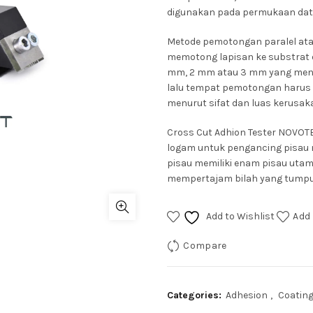
digunakan pada permukaan dat
Metode pemotongan paralel atau k
memotong lapisan ke substrat d
mm, 2 mm atau 3 mm yang mengh
lalu
tempat pemotongan harus dib
menurut sifat dan luas kerusaka
Cross Cut Adhion Tester NOVOTE
logam untuk pengancing pisau m
pisau memiliki enam pisau utama
mempertajam bilah yang tumpu
Add to Wishlist
Add 
Compare
Categories:
Adhesion
,
Coating