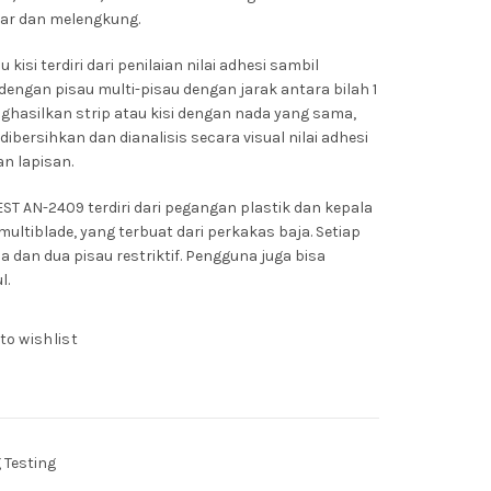
ar dan melengkung.
isi terdiri dari penilaian nilai adhesi sambil
engan pisau multi-pisau dengan jarak antara bilah 1
asilkan strip atau kisi dengan nada yang sama,
ersihkan dan dianalisis secara visual nilai adhesi
n lapisan.
ST AN-2409 terdiri dari pegangan plastik dan kepala
ultiblade, yang terbuat dari perkakas baja.
Setiap
 dan dua pisau restriktif.
Pengguna juga bisa
l.
to wishlist
 Testing