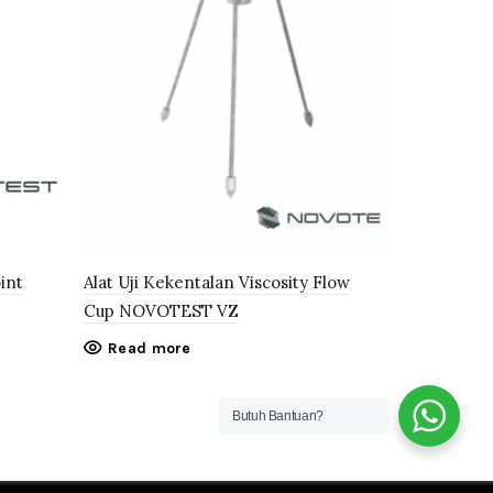
int
Alat Uji Kekentalan Viscosity Flow
Alat Uji Ke
Cup NOVOTEST VZ
Hardness 
Read more
Read mo
Butuh Bantuan?