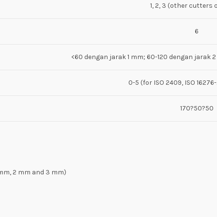
1, 2, 3 (other cutters 
6
<60 dengan jarak 1 mm; 60-120 dengan jarak 
0-5 (for ISO 2409, ISO 1627
170?50?50
1 mm, 2 mm and 3 mm)