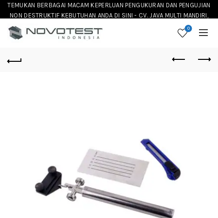
TEMUKAN BERBAGAI MACAM KEPERLUAN PENGUKURAN DAN PENGUJIAN
NON DESTRUKTIF KEBUTUHAN ANDA DI SINI - CV. JAVA MULTI MANDIRI,
DISTRIBUTOR NOVOTEST INSTRUMENT DI INDONESIA
0