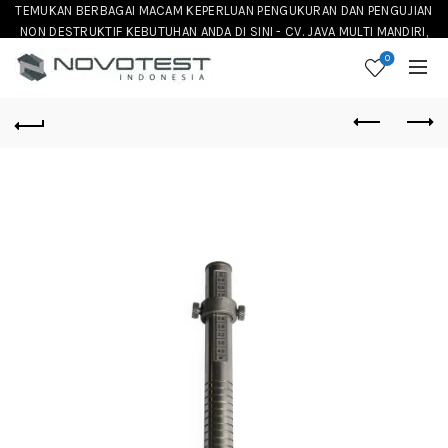
TEMUKAN BERBAGAI MACAM KEPERLUAN PENGUKURAN DAN PENGUJIAN
NON DESTRUKTIF KEBUTUHAN ANDA DI SINI - CV. JAVA MULTI MANDIRI,
DISTRIBUTOR NOVOTEST INSTRUMENT DI INDONESIA
0