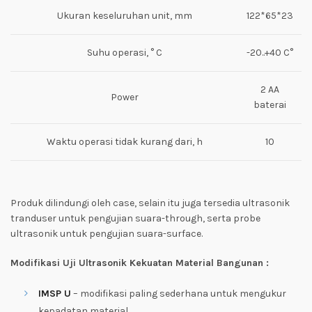
Ukuran keseluruhan unit, mm
122*65*23
Suhu operasi, ° C
-20..+40 C°
2 AA
Power
baterai
Waktu operasi tidak kurang dari, h
10
Produk dilindungi oleh case, selain itu juga tersedia ultrasonik
tranduser untuk pengujian suara-through, serta probe
ultrasonik untuk pengujian suara-surface.
Modifikasi Uji Ultrasonik Kekuatan Material Bangunan :
IMSP U
– modifikasi paling sederhana untuk mengukur
kepadatan material