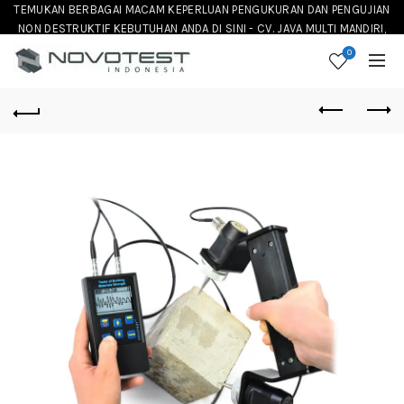
TEMUKAN BERBAGAI MACAM KEPERLUAN PENGUKURAN DAN PENGUJIAN
NON DESTRUKTIF KEBUTUHAN ANDA DI SINI - CV. JAVA MULTI MANDIRI,
DISTRIBUTOR NOVOTEST INSTRUMENT DI INDONESIA
0