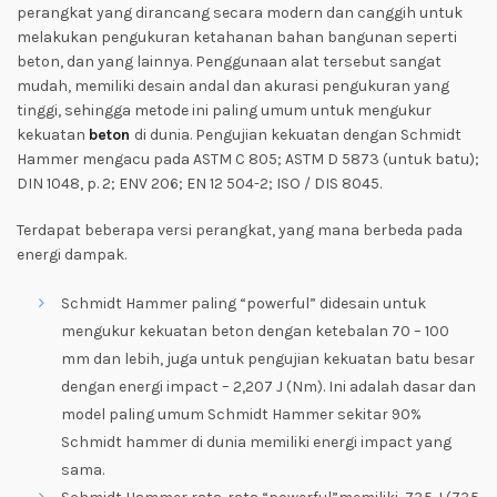
perangkat yang dirancang secara modern dan canggih untuk
melakukan pengukuran ketahanan bahan bangunan seperti
beton, dan yang lainnya. Penggunaan alat tersebut sangat
mudah, memiliki desain andal dan akurasi pengukuran yang
tinggi, sehingga metode ini paling umum untuk mengukur
kekuatan
beton
di dunia. Pengujian kekuatan dengan Schmidt
Hammer mengacu pada ASTM C 805; ASTM D 5873 (untuk batu);
DIN 1048, p. 2; ENV 206; EN 12 504-2; ISO / DIS 8045.
Terdapat beberapa versi perangkat, yang mana berbeda pada
energi dampak.
Schmidt Hammer paling “powerful” didesain untuk
mengukur kekuatan beton dengan ketebalan 70 – 100
mm dan lebih, juga untuk pengujian kekuatan batu besar
dengan energi impact – 2,207 J (Nm). Ini adalah dasar dan
model paling umum Schmidt Hammer sekitar 90%
Schmidt hammer di dunia memiliki energi impact yang
sama.