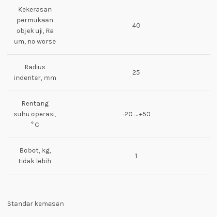
Kekerasan
permukaan
40
objek uji, Ra
um, no worse
Radius
25
indenter, mm
Rentang
suhu operasi,
-20 … +50
° C
Bobot, kg,
1
tidak lebih
Standar kemasan