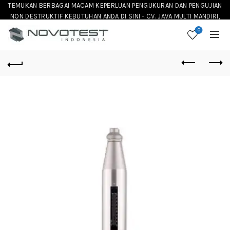
TEMUKAN BERBAGAI MACAM KEPERLUAN PENGUKURAN DAN PENGUJIAN
NON DESTRUKTIF KEBUTUHAN ANDA DI SINI - CV. JAVA MULTI MANDIRI,
DISTRIBUTOR NOVOTEST INSTRUMENT DI INDONESIA
0