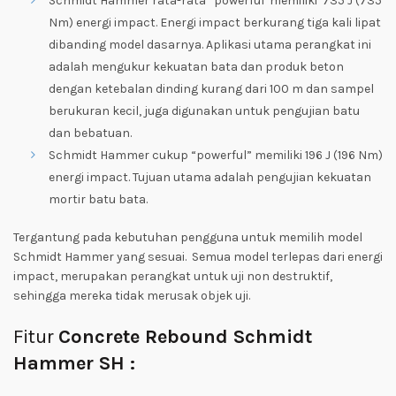
Schmidt Hammer rata-rata “powerful”memiliki 735 J (735
Nm) energi impact. Energi impact berkurang tiga kali lipat
dibanding model dasarnya. Aplikasi utama perangkat ini
adalah mengukur kekuatan bata dan produk beton
dengan ketebalan dinding kurang dari 100 m dan sampel
berukuran kecil, juga digunakan untuk pengujian batu
dan bebatuan.
Schmidt Hammer cukup “powerful” memiliki 196 J (196 Nm)
energi impact. Tujuan utama adalah pengujian kekuatan
mortir batu bata.
Tergantung pada kebutuhan pengguna untuk memilih model
Schmidt Hammer yang sesuai. Semua model terlepas dari energi
impact, merupakan perangkat untuk uji non destruktif,
sehingga mereka tidak merusak objek uji.
Fitur
Concrete Rebound Schmidt
Hammer SH :